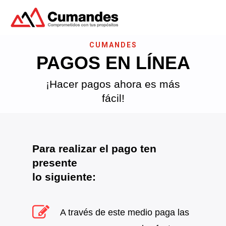
CUMANDES
PAGOS EN LÍNEA
Hit enter to search or ESC to close
¡Hacer pagos ahora es más
fácil!
Para realizar el pago ten
presente
lo siguiente:
A través de este medio paga las